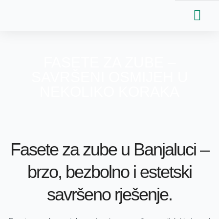
Skip
to
content
Dentalni turizam
Naši radovi
FASETE ZA ZUBE –
SAVRŠENI OSMIJEH U
NEKOLIKO KORAKA
Fasete za zube u Banjaluci –
brzo, bezbolno i estetski
savršeno rješenje.