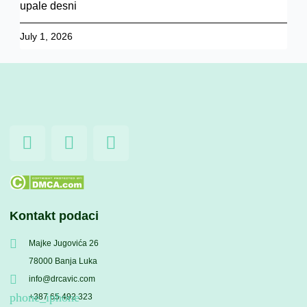
upale desni
July 1, 2026
F
I
Y
a
n
o
c
s
u
e
t
t
b
a
u
Kontakt podaci
o
g
b
o
r
e
Majke Jugovića 26
k
a
78000 Banja Luka
-
m
info@drcavic.com
f
+387 65 492 323