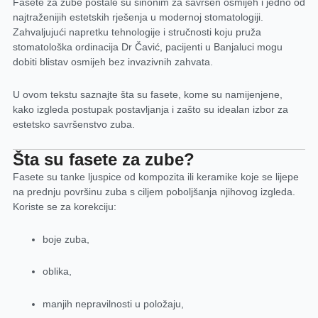
Fasete za zube postale su sinonim za savršen osmijeh i jedno od
najtraženijih estetskih rješenja u modernoj stomatologiji.
Zahvaljujući napretku tehnologije i stručnosti koju pruža
stomatološka ordinacija Dr Čavić
, pacijenti u Banjaluci mogu
dobiti blistav osmijeh bez invazivnih zahvata.
U ovom tekstu saznajte šta su fasete, kome su namijenjene,
kako izgleda postupak postavljanja i zašto su idealan izbor za
estetsko savršenstvo zuba.
Šta su fasete za zube?
Fasete su tanke ljuspice od kompozita ili keramike koje se lijepe
na prednju površinu zuba s ciljem poboljšanja njihovog izgleda.
Koriste se za korekciju:
boje zuba,
oblika,
manjih nepravilnosti u položaju,