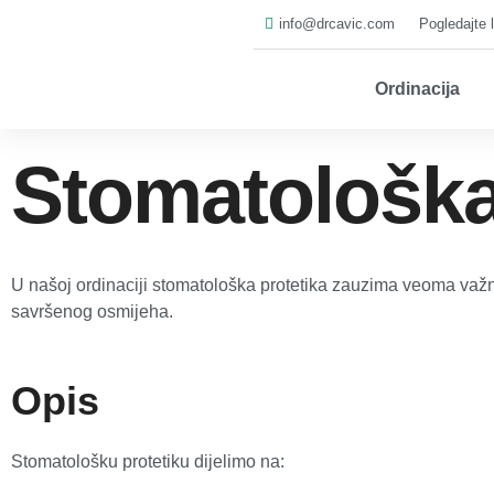
Skip
info@drcavic.com
Pogledajte 
to
content
Ordinacija
Stomatološka
U našoj ordinaciji stomatološka protetika zauzima veoma važno 
savršenog osmijeha.
Opis
Stomatološku protetiku dijelimo na: