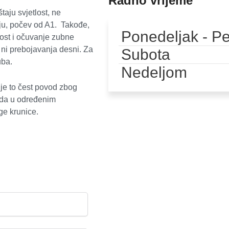
Radno vrijeme
aju svjetlost, ne
boju, počev od A1. Takođe,
Ponedeljak - P
ost i očuvanje zubne
 ni prebojavanja desni. Za
Subota
uba.
Nedeljom
 je to čest povod zbog
i da u određenim
ge krunice.