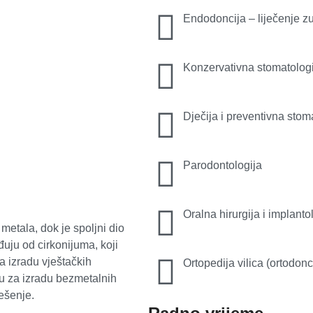
Endodoncija – liječenje z
Konzervativna stomatolog
Dječija i preventivna stom
Parodontologija
Oralna hirurgija i implanto
metala, dok je spoljni dio
đuju od cirkonijuma, koji
za izradu vještačkih
Ortopedija vilica (ortodonc
ju za izradu bezmetalnih
ješenje.