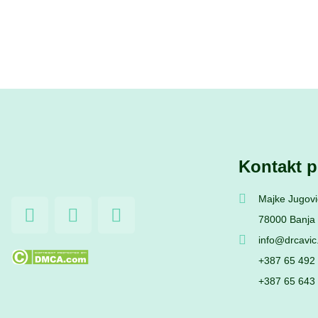
Kontakt p
Majke Jugovi
F
I
Y
a
n
o
78000 Banja
c
s
u
info@drcavi
e
t
t
+387 65 492
b
a
u
+387 65 643
o
g
b
o
r
e