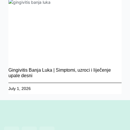
Gingivitis Banja Luka | Simptomi, uzroci i liječenje
upale desni
July 1, 2026
F
I
Y