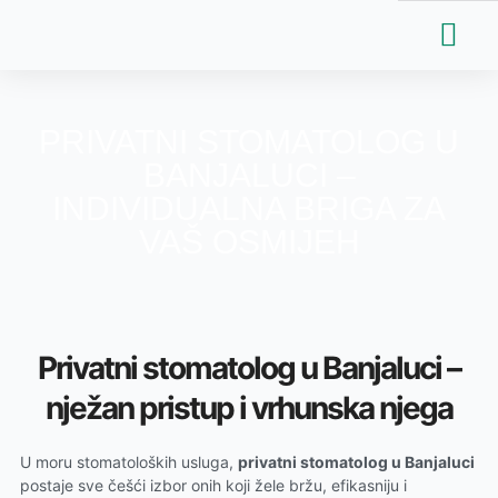
Skip
to
content
Dentalni turizam
Naši radovi
PRIVATNI STOMATOLOG U
BANJALUCI –
INDIVIDUALNA BRIGA ZA
VAŠ OSMIJEH
Privatni stomatolog u Banjaluci –
nježan pristup i vrhunska njega
U moru stomatoloških usluga,
privatni stomatolog u Banjaluci
postaje sve češći izbor onih koji žele bržu, efikasniju i