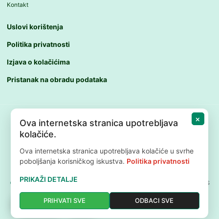
Kontakt
Uslovi korištenja
Politika privatnosti
Izjava o kolačićima
Pristanak na obradu podataka
×
Ova internetska stranica upotrebljava
© 2025 Stomatološka ordinacija dr Čavić, Dragiša dr Čavić –
kolačiće.
ličnih podataka vrši se u skladu sa Zakonom o zaštiti ličnih
Ova internetska stranica upotrebljava kolačiće u svrhe
podataka BiH (2025).
poboljšanja korisničkog iskustva.
Politika privatnosti
PRIKAŽI DETALJE
© Copyright 2023 |
dr.Čavić
| All Rights Reserved | Powered by
Web dizajn - S
PRIHVATI SVE
ODBACI SVE
WhatsApp
Viber