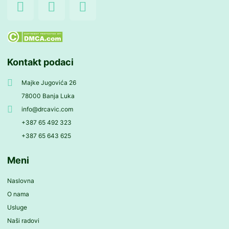
a
n
o
c
s
u
e
t
t
b
a
u
Kontakt podaci
o
g
b
o
r
e
Majke Jugovića 26
k
a
78000 Banja Luka
-
m
info@drcavic.com
f
+387 65 492 323
+387 65 643 625
Meni
Naslovna
O nama
Usluge
Naši radovi