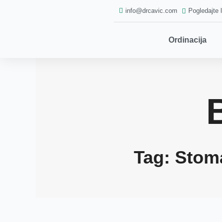
Skip
info@drcavic.com
Pogledajte 
to
content
Ordinacija
Tag: Stom