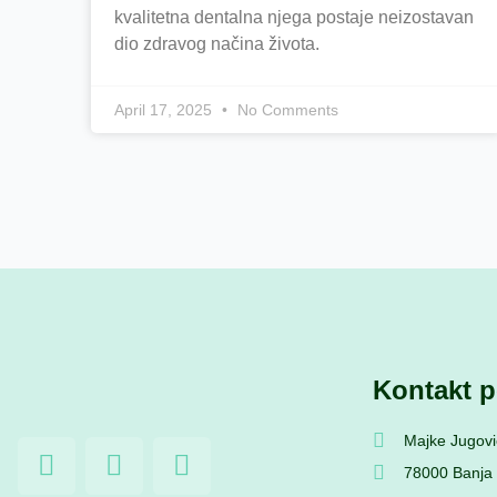
kvalitetna dentalna njega postaje neizostavan
dio zdravog načina života.
April 17, 2025
No Comments
Kontakt p
Majke Jugovi
F
I
Y
a
n
o
78000 Banja