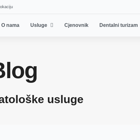
lokaciju
O nama
Usluge
Cjenovnik
Dentalni turizam
Blog
atološke usluge