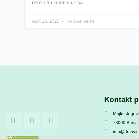
osmijehu kombinuje sa
April 18, 2025
No Comments
Kontakt p
Majke Jugovi
F
I
Y
a
n
o
78000 Banja
c
s
u
info@drcavi