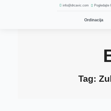
Skip
info@drcavic.com
Pogledajte 
to
content
Ordinacija
Tag: Zu