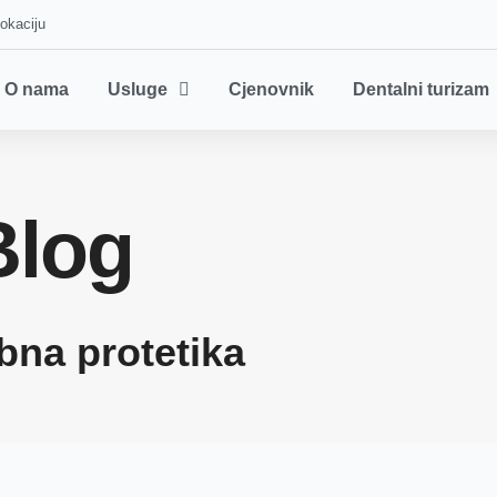
lokaciju
O nama
Usluge
Cjenovnik
Dentalni turizam
Blog
bna protetika